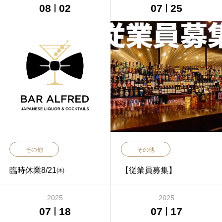
08
02
07
25
その他
その他
臨時休業8/21㈭
【従業員募集】
2025
2025
07
18
07
17